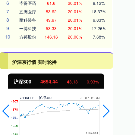
6
毕得医药
61.6
20.01%
6.12%
7
五洲医疗
83.62
20.01%
18.37%
8
耐科装备
49.67
20.01%
6.83%
9
一博科技
53.33
20.01%
17.26%
10
方邦股份
146.16
20.00%
7.68%
沪深京行情 实时轮播
沪深300
4694.44
北
43.13
0.93%