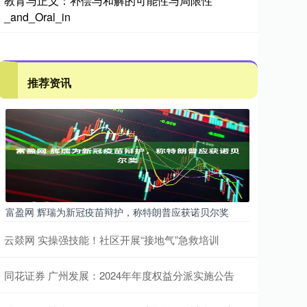
教育与正义：补偿与和解的可能性与局限性
_and_Oral_in
推荐资讯
富盈网 辉瑞为新冠疫苗辩护，称特朗普应获诺贝尔奖
云燚网 实操强技能！社区开展“接地气”急救培训
同花证券 广州发展：2024年年度权益分派实施公告