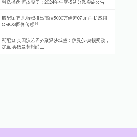
融亿操盘 博杰股份：2024年年度权益分派实施公告
股配咖吧 思特威推出高端5000万像素07μm手机应用
CMOS图像传感器
配配查 英国演艺界齐聚温莎城堡：萨曼莎·莫顿受勋，
加里·奥德曼获封爵士