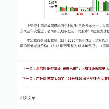
上证报中国证券网讯唯万密封6月9日晚发布公告，公司202
东大会审议通过，公司拟以股权登记日总股本1.2亿股为基数
本次权益分派股权登记日为2025年6月13日，除权除息日
诺的最低减持价格由18.43元/股调整为18.346元/股。（高
上一篇：
易启胜 医疗革命“未来已来”：上海顶级医院里 
下一篇：
广升网 李梦太强了！28分钟20+9早早打卡 女
相关文章