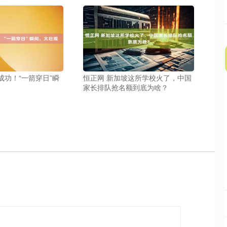
成功！“一箭穿日”瞬
恒正网 新加坡这所学校火了，中国
家长排队抢名额到底为啥？