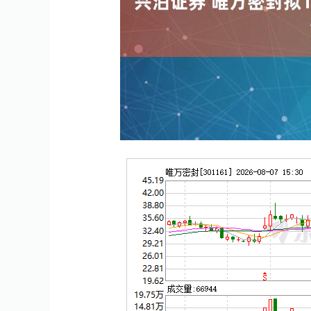
上证指数
3940.04
.40
2.13%
39.68
1.