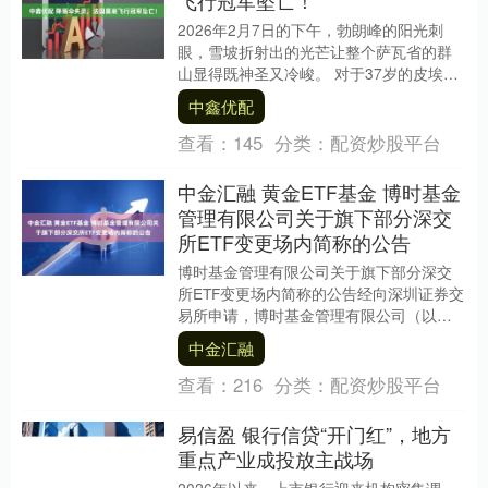
飞行冠军坠亡！
2026年2月7日的下午，勃朗峰的阳光刺
眼，雪坡折射出的光芒让整个萨瓦省的群
山显得既神圣又冷峻。 对于37岁的皮埃尔·
沃尔尼克（Pierre Wolnik）来说....
中鑫优配
查看：
145
分类：
配资炒股平台
中金汇融 黄金ETF基金 博时基金
管理有限公司关于旗下部分深交
所ETF变更场内简称的公告
博时基金管理有限公司关于旗下部分深交
所ETF变更场内简称的公告经向深圳证券交
易所申请，博时基金管理有限公司（以下
简称“本公司”或“本基金管理人”）决定自
中金汇融
2026....
查看：
216
分类：
配资炒股平台
易信盈 银行信贷“开门红”，地方
重点产业成投放主战场