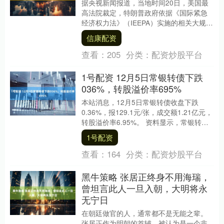
据央视新闻报道，当地时间20日，美国最
高法院裁定，特朗普政府依据《国际紧急
经济权力法》（IEEPA）实施的相关大规模
关税措施缺乏明确法律授权。 当天，就在
信康配资
美国总....
查看：
205
分类：
配资炒股平台
1号配资 12月5日常银转债下跌
036%，转股溢价率695%
本站消息，12月5日常银转债收盘下跌
0.36%，报129.1元/张，成交额1.21亿元，
转股溢价率6.95%。 资料显示，常银转债
信用级别为“AAA”，债券期限....
1号配资
查看：
164
分类：
配资炒股平台
黑牛策略 张居正终身不用海瑞，
曾坦言此人一旦入朝，大明将永
无宁日
在朝廷做官的人，通常都不是无能之辈。
张居正作为明朝的首辅，被认为是一个非