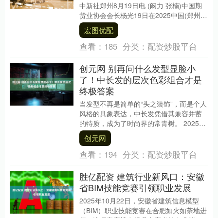
中新社郑州8月19日电 (阚力 张楠)中国期
货业协会会长杨光19日在2025中国(郑州)
国际期货论坛“对外开放”分论坛上....
宏图优配
查看：
185
分类：
配资炒股平台
创元网 别再问什么发型显脸小
了！中长发的层次色彩组合才是
终极答案
当发型不再是简单的“头之装饰”，而是个人
风格的具象表达，中长发凭借其兼容并蓄
的特质，成为了时尚界的常青树。 2025年
的中长发造型，在层次剪裁与多元色彩的
创元网
碰撞中....
查看：
194
分类：
配资炒股平台
胜亿配资 建筑行业新风口：安徽
省BIM技能竞赛引领职业发展
2025年10月22日，安徽省建筑信息模型
（BIM）职业技能竞赛在合肥如火如荼地进