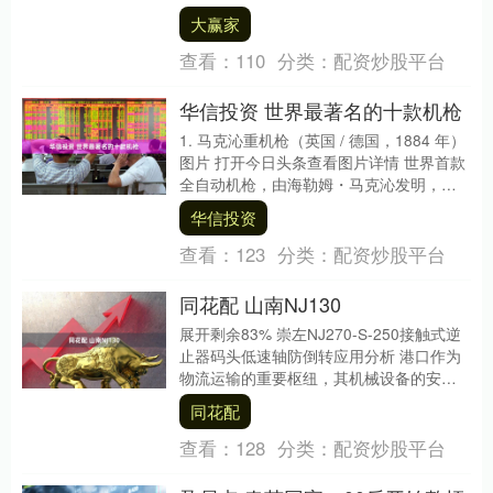
光环线，装饰一新的观光巴士化身移动观
大赢家
景平台，带游....
查看：
110
分类：
配资炒股平台
华信投资 世界最著名的十款机枪
1. 马克沁重机枪（英国 / 德国，1884 年）
图片 打开今日头条查看图片详情 世界首款
全自动机枪，由海勒姆・马克沁发明，采
用枪管短后坐原理、水冷设计，彻底....
华信投资
查看：
123
分类：
配资炒股平台
同花配 山南NJ130
展开剩余83% 崇左NJ270-S-250接触式逆
止器码头低速轴防倒转应用分析 港口作为
物流运输的重要枢纽，其机械设备的安全
性和可靠性直接关系到整体运营效率。
同花配
在....
查看：
128
分类：
配资炒股平台