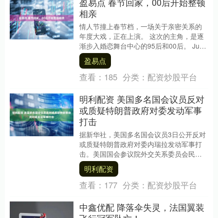
盈易点 春节回家，00后开始整顿
相亲
情人节撞上春节档，一场关于亲密关系的
年度大戏，正在上演。 这次的主角，是逐
渐步入婚恋舞台中心的95后和00后。 Just
So Soul研究院的调研显示，25—....
盈易点
查看：
185
分类：
配资炒股平台
明利配资 美国多名国会议员反对
或质疑特朗普政府对委发动军事
打击
据新华社，美国多名国会议员3日公开反对
或质疑特朗普政府对委内瑞拉发动军事打
击。美国国会参议院外交关系委员会民主
党成员布赖恩·沙茨3日在社交媒体上发文表
明利配资
示，美国“....
查看：
177
分类：
配资炒股平台
中鑫优配 降落伞失灵，法国翼装