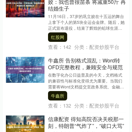
姣：我也曾很苗条 将减重50斤 再
结婚生子
11月16日，37岁的巩立姣在十五运的舞台
上拿下个人的第5块全运会金牌。随后，她
正式宣布退役，结束了辉煌的铅球生涯。
接下来，巩立姣将努力做一个普通的女
红股网
性。 巩立....
查看：
142
分类：
配资炒股平台
牛鑫所 告别格式混乱：Word转
OFD完整教程，兼顾安全与规范
在数字化办公日益普及的今天，文档格式
的兼容性与标准化变得尤为重要。当我们
需要将Word文档提交至政务系统、金融平
台或进行电子档案归档时，OFD（版式文
牛鑫所
档格式）作....
查看：
132
分类：
配资炒股平台
信康配资 得知高院否决关税那一
刻，特朗普“气炸了”，“破口大骂”