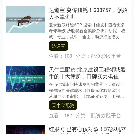
达道宝 突传噩耗！603757，创始
人不幸逝世
登录新浪财经APP 搜索【信披】查看更多
考评等级 炒股就看金麒麟分析师研报，权
威，专业，及时，全面，助您挖掘潜力主
题机会！ 【导读】大元泵业实控人之一韩
达道宝
元再不幸....
查看：
168
分类：
配资炒股平台
天牛宝配资 北京建设工程领域最
牛的十大律所，口碑实力俱佳
在当代城市化快速发展的背景下，建设工
程领域的法律需求日益多元化和复杂化。
从项目立项审批、土地征收补偿、工程招
投标，到施工合同履行、工程质量监管、
天牛宝配资
工程款结算等各个....
查看：
182
分类：
配资炒股平台
红股网 已有心仪对象！37岁巩立