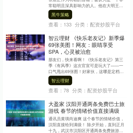
常聪明且深具影响力的人。他在大明王朝
中起到的作用，至今依然被人们所铭记。
黑牛策略
但实际上，除了张....
查看：
133
分类：
配资炒股平台
智云理财 《快乐老友记》新季爆
69张美图！网友：眼睛享受
SPA，心灵被治愈
朋友们，快来看啊！《快乐老友记》第三
季《有风季》这次官宣可是玩大了——一
口气甩出69张图！好家伙，这哪是定档预
告，分明是给我们的眼睛做了一场豪华
智云理财
SPA！陈楚生、....
查看：
78
分类：
配资炒股平台
大盈家 汉阳开通两条免费巴士旅
游线 春节的情绪价值直接满级
通讯员黄璜尚迪爽 这个春节的情绪价值，
汉阳直接给到满级！ 除夕开始，直到正月
十九，武汉市汉阳区开通两条免费旅游观