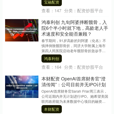
宝融配资
查看：
147
分类：
配资炒股平台
鸿泰利创 九旬阿婆摔断髋骨，入
院6个半小时就下地，高龄老人手
术速度和安全能否兼顾？
春节期间，91岁高龄的刘阿婆（化名）不
慎摔倒致髋部骨折，同济大学附属上海市
第四人民医院启动老年髋部骨折急诊手术
绿色通道，从入院到重新下地行走仅用6个
鸿泰利创
半小时，创下....
查看：
164
分类：
配资炒股平台
本财配资 OpenAI首席财务官“澄
清传闻”：公司目前并无IPO计划
OpenAI首席财务官Sarah Friar周三表示，
公司近期内并无计划进行IPO。她希望美国
联邦政府能为未来数据中心项目的融资提
供支持。 在当天举行的一场科技....
本财配资