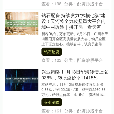
查看：
198
分类：
配资炒股平台
钻石配资 持续发力“六横七纵”建
设！天河将全力攻坚重大平台内
城中村改造｜拼开局，看天河
新春伊始，万象更新。2月26日，广州市天
河区召开全区高质量发展大会，动员全区
上下坚定信心、接续奋斗，认真贯彻落实
全省、全市高质量发展大会精神，拿出跃
钻石配资
马扬鞭的勇气....
查看：
103
分类：
配资炒股平台
兴业策略 11月13日华海转债上涨
038%，转股溢价率11415%
本站消息，11月13日华海转债收盘上涨
0.38%，报122.36元/张，成交额2260.86
万元，转股溢价率114.15%。 资料显示，
华海转债信用级别为“AA....
兴业策略
查看：
161
分类：
配资炒股平台