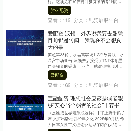
行。这项竞赛旨在提升参赛者的专业能
力，强调实效与价值引领，充分体现了“精
胜亿配资
益即增....
查看：
112
分类：
配资炒股平台
爱配资 沃顿：外界说我要去曼联
目前都是传闻，我现在不会想夏
天的事
英超第28轮，水晶宫客场1-2不敌曼联，水
晶宫中场亚当-沃顿赛后接受了TNT体育墨
西哥频道的采访。 亚当，感谢你抽出时间
接受TNT体育墨西哥的采访。能谈谈这场
爱配资
比....
查看：
162
分类：
配资炒股平台
宝融配资 理想社会应该是弱者能
够“安心当个弱者的社会”｜荐书
《是谁把世界糟蹋成这样》 [日]上野千鹤子
著 文汇出版社新经典文化 2025年9月版 作
为日本女性主义理论及运动的领袖人物，
上野千鹤子一向以犀利的女性主义思想....