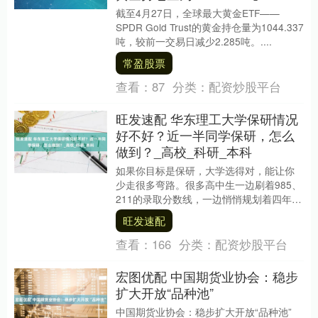
截至4月27日，全球最大黄金ETF——
SPDR Gold Trust的黄金持仓量为1044.337
吨，较前一交易日减少2.285吨。....
常盈股票
查看：
87
分类：
配资炒股平台
旺发速配 华东理工大学保研情况
好不好？近一半同学保研，怎么
做到？_高校_科研_本科
如果你目标是保研，大学选得对，能让你
少走很多弯路。很多高中生一边刷着985、
211的录取分数线，一边悄悄规划着四年后
的“下一场考试”——研究生推免。他们知
旺发速配
道，保....
查看：
166
分类：
配资炒股平台
宏图优配 中国期货业协会：稳步
扩大开放“品种池”
中国期货业协会：稳步扩大开放“品种池”