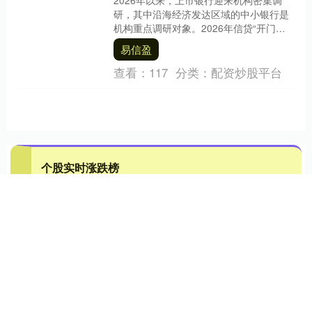
2026年以来，上市银行迎来机构密集调
研，其中沿海经济发达区域的中小银行是
机构重点调研对象。2026年信贷“开门
红”表现、“十五五”规划、资产负债端管理
易信盈
及财富管....
查看：
117
分类：
配资炒股平台
个股实时涨跌榜
个股跌幅
个股流入
个股流出
换手率
个股涨幅
排名
名称
最新价
涨幅
换手率
1
N展芯
116.52
396.89%
79.39%
2
锐翔智能
110.02
20.21%
16.80%
3
志特新材
14.8
20.03%
14.18%
4
博腾股份
20.44
20.02%
14.77%