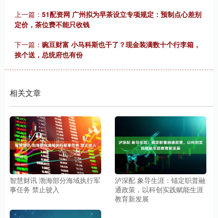
上一篇：
51配资网 广州拟为早茶设立专项规定：预制点心差别
定价，茶位费不能只收钱
下一篇：
豌豆财富 小马科斯也干了？现金装满数十个行李箱，
挨个送，总统府也有份
相关文章
智慧财讯 渤海部分海域执行军
泸深配 象导生涯：锚定职普融
事任务 禁止驶入
通政策，以科创实践赋能生涯
教育新发展