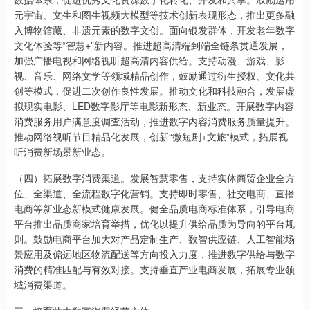
元宇宙、文生和图生视频大模型等技术创新表现形态，推出更多融
入博物馆藏、非遗元素的数字文创。面向银发群体，开发老年数字
文化体验等“智慧+”新内容。推进超高清端到端全链条贯通发展，
加强广播电视和网络视听超高清内容供给。支持动漫、游戏、影
视、音乐、网络文学等领域精品创作，鼓励通过衍生授权、文化共
创等模式，促进二次创作良性发展。推动文化和科技融合，发展虚
拟现实电影、LED数字影厅等电影新形态、新业态。开展数字内容
消费服务用户满意度调查活动，推进数字内容消费服务质量提升。
推动网络视听节目精品化发展，创新“微短剧+文旅”模式，拓展视
听消费新场景新业态。
（四）拓展数字消费渠道。发展智慧零售，支持实体商贸企业全方
位、全渠道、全流程数字化营销。支持即时零售、社交电商、直播
电商等新业态新模式健康发展。健全品质电商标准体系，引导电商
平台推出品质商家培育举措，优化以提升供给品质为导向的平台规
则。鼓励电商平台加大对产品定制生产、数智供应链、人工智能场
景应用及偏远地区物流配送等方向投入力度，推进数字供给与数字
消费的精准匹配与有效对接。支持垂直产业电商发展，拓展专业领
域消费渠道。