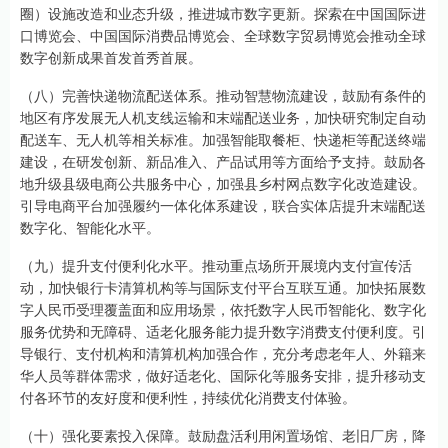
圈）设施改造和业态升级，推进城市数字更新。探索在中国国际进
口博览会、中国国际消费品博览会、全球数字贸易博览会推动全球
数字创新成果首发首秀首展。
（八）完善快递物流配送体系。推动智慧物流建设，鼓励有条件的
地区有序发展无人机支线运输和末端配送业务，加快研究制定自动
配送车、无人机等相关标准。加强智能取餐柜、快递柜等配送终端
建设，在研发创新、新品准入、产品试用等方面给予支持。鼓励各
地升级县级电商公共服务中心，加强县乡村网点数字化改造建设。
引导电商平台加强履约一体化体系建设，联合实体店提升末端配送
数字化、智能化水平。
（九）提升支付便利化水平。推动重点场所开展境内支付宣传活
动，加快银行卡清算机构等与国际支付平台互联互通。加快拓展数
字人民币受理覆盖面和应用场景，依托数字人民币智能化、数字化
服务优势和无障碍、适老化服务能力提升数字消费支付便利度。引
导银行、支付机构和清算机构加强合作，充分考虑老年人、外籍来
华人员等群体需求，做好适老化、国际化等服务安排，提升移动支
付各环节的友好度和便利性，持续优化消费支付体验。
（十）强化要素投入保障。鼓励盘活利用闲置场馆、老旧厂房，降