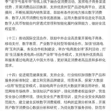
季”“老字号嘉年华”等线上线下融合促消费活动。发挥电子商务渠道
优势，开展消费品以旧换新。支持优质外贸产品进电商平台、进直
播间，不断拓展国内销售渠道。鼓励有条件的地方推出数字消费
券、数字人民币消费红包等优惠措施，运用大数据等信息化手段及
数字人民币智能合约穿透式管理和智能化履约保障能力，做好全流
程监管。
（十三）推动国际交流合作。鼓励中外企业高质量开展电子商务、
移动支付、数字教育、产业数字化转型等领域合作。加强“丝路电
商”互利共赢、务实合作机制建设，举办“电商惠全球”系列活动，打
造“生活服务类电商+丝路产业带”等合作模式，支持海外优质商品
和服务通过电商进入中国大市场，更好满足消费者高品质和多样化
需求。
（十四）促进规范健康发展。支持企业、行业组织加强数字产品和
服务的标准制定，建立和完善品牌建设、培育体系。探索“大数据
+信用”智慧监管模式，鼓励电商平台依托大数据开展信用评价。规
范网络市场秩序，加强知识产权保护，强化消费者权益保护，营造
安全放心消费环境。强化安全生产教育培训，提升企业安全风险防
范能力。建立健全反映数字消费规模、结构的监测分析体系，开展
用户数字消费信心数据分析和研究，为优化数字服务供给、防范市