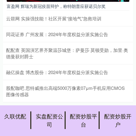
富盈网 辉瑞为新冠疫苗辩护，称特朗普应获诺贝尔奖
云燚网 实操强技能！社区开展“接地气”急救培训
同花证券 广州发展：2024年年度权益分派实施公告
配配查 英国演艺界齐聚温莎城堡：萨曼莎·莫顿受勋，加里·奥
德曼获封爵士
融亿操盘 博杰股份：2024年年度权益分派实施公告
股配咖吧 思特威推出高端5000万像素07μm手机应用CMOS
图像传感器
久联优配
实盘配资公
配资炒股平
配资炒股开
司
台
户