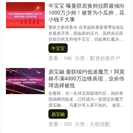
牛宝宝 曝曼联若换帅拉爵最倾向
1000万少帅！被誉为小瓜帅，花
小钱干大事
曼联主教练鲁本·在英超联赛新赛季创造队
史最差开局，面临新的压力。虽然俱乐部
目前仍然支持他牛宝宝，但如果红魔决定
换帅，伯恩茅斯主帅安多尼·（Andoni
牛宝宝
Irao....
查看：
146
分类：
配资炒股开户
鼎宝融 曼联续约低迷魔咒！阿莫
林不满4000万边锋表现，业余传
球选择被批
在曼联，当一名球员加薪续约后，他的表
现就瞬间低迷，已经成为一套固定的魔咒
鼎宝融，、马夏尔等人莫不如此。·迪亚洛
可能是最新的主角，他上赛季还是全队最
鼎宝融
佳球员的候选之....
查看：
163
分类：
久联优配