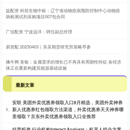
益配资 科前生物中标：辽宁省动物疫病预防控制中心动物疫
病检测试剂采购项目007包合同
广信配资 宁波远洋：聘任副总经理
易资配 20230403｜东吴期货研究所策略早参
擒牛网 美银：金属需求的增长已不再具有周期性特征 各经济
体正在重新构建其能源基础设施
最新文章
安联 美团外卖优惠券领取入口8月精选，美团外卖神券
新人优惠券红包领取方法渠道，外卖优惠券天天神券哪
1、
里领取？京东外卖优惠券领取入口全推荐
括普投资 行业机构Interact Analysis：机器人组合方案