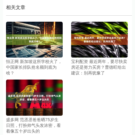
相关文章
恒正网 新加坡这所学校火了，
宝利配资 最近两年，要尽快卖
中国家长排队抢名额到底为
房还是努力买房？曹德旺给出
啥？
建议：别再犹豫了
盛多网 范丞丞爸爸晒75岁生
日照，打扮帅气头发浓密，看
着像五十岁出头的