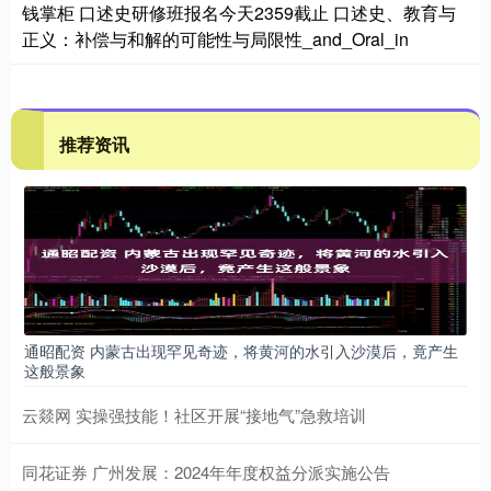
钱掌柜 口述史研修班报名今天2359截止 口述史、教育与
正义：补偿与和解的可能性与局限性_and_Oral_in
推荐资讯
通昭配资 内蒙古出现罕见奇迹，将黄河的水引入沙漠后，竟产生
这般景象
云燚网 实操强技能！社区开展“接地气”急救培训
同花证券 广州发展：2024年年度权益分派实施公告