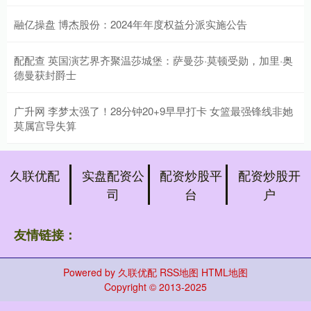
融亿操盘 博杰股份：2024年年度权益分派实施公告
配配查 英国演艺界齐聚温莎城堡：萨曼莎·莫顿受勋，加里·奥
德曼获封爵士
广升网 李梦太强了！28分钟20+9早早打卡 女篮最强锋线非她
莫属宫导失算
久联优配
实盘配资公
配资炒股平
配资炒股开
司
台
户
友情链接：
Powered by
久联优配
RSS地图
HTML地图
Copyright
© 2013-2025