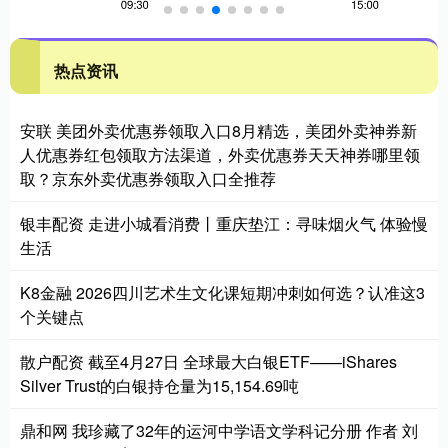
热点资讯
安联 美团外卖优惠券领取入口8月精选，美团外卖神券新
人优惠券红包领取方法渠道，外卖优惠券天天神券哪里领
取？京东外卖优惠券领取入口全推荐
银丰配资 走进小城看消费丨重庆垫江：寻味烟火气 体验慢
生活
K8金融 2026四川艺术生文化课短期冲刺如何选？认准这3
个关键点
散户配资 截至4月27日 全球最大白银ETF——iShares
Silver Trust的白银持仓量为15,154.69吨
鼎和网 我珍藏了32年的运河中学语文学科记分册 作者 刘