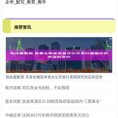
企华_默写_教育_教学
推荐资讯
创达盈配资 亘喜生物宣布首次公开发行美国存托凭证的定价
银河策略 四亿美金光刻机，不如预期
盈富忧配 执政将满百日 特朗普政府面临国内“三重暴击”
中融证券 法国央行行长称关税政策损害美元信心