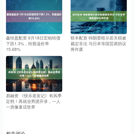
鑫恒盈配资 9月18日宏柏转债
联丰配资 特朗普暗示若关税被
下跌1.3%，转股溢价率
裁定非法 与日本等国贸易协议
15.68%
将作废
易融资 《快乐老友记》有风季
定档！再就业男团开录，一人
一房像童话世界
相关评论