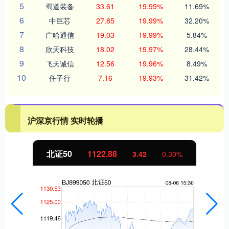
5
蜀道装备
33.61
19.99%
11.69%
6
中巨芯
27.85
19.99%
32.20%
7
广哈通信
19.03
19.99%
5.84%
8
欣天科技
18.02
19.97%
28.44%
9
飞天诚信
12.56
19.96%
8.49%
10
任子行
7.16
19.93%
31.42%
沪深京行情 实时轮播
北证50
1122.88
3.42
0.30%