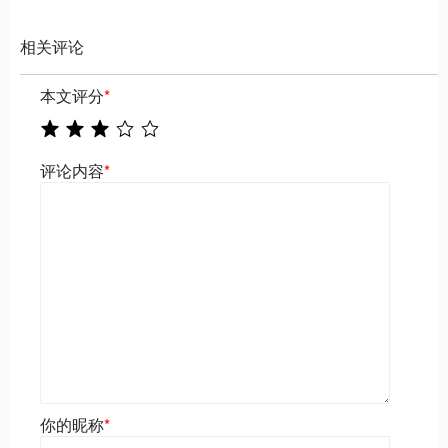
相关评论
本文评分
*
评论内容
*
你的昵称
*