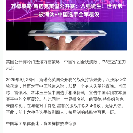
英国公开赛冷门迭爆万德策略，中国军团全线溃败，“75三杰”宝刀
未老
2025年9月26日，斯诺克英国公开赛的战火持续燃烧，八强席位尘
埃落定，然而对于中国球迷来说，却是一个令人失望的夜晚。肖国
栋、雷佩凡、常冰玉三位中国选手相继折戟，宣告中国军团在本届
赛事中的全军覆没。与此同时，世界排名第一的贾德·特鲁姆普也
未能幸免，在与老对手肖恩·墨菲的激战中以3-4惜败，无缘八强。
至此，前十六种子选手仅剩四人，短局制的残酷性可见一斑。
中国军团集体低迷，肖国栋惜败成缩影