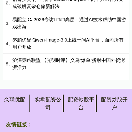
2、
成破解复杂仓储新解法
易配宝 CJ2026专访Liftoff高层：通过AI技术帮助中国游
3、
戏出海
盛鹏优配 Qwen-Image-3.0上线千问AI平台，面向所有
4、
用户开放
沪深策略联盟 【光明时评】义乌“爆单”折射中国外贸澎
5、
湃活力
久联优配
实盘配资公
配资炒股平
配资炒股开
司
台
户
友情链接：