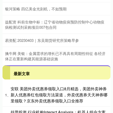
银河策略 四亿美金光刻机，不如预期
益配资 科前生物中标：辽宁省动物疫病预防控制中心动物疫
病检测试剂采购项目007包合同
易资配 20230403｜东吴期货研究所策略早参
擒牛网 美银：金属需求的增长已不再具有周期性特征 各经济
体正在重新构建其能源基础设施
最新文章
安联 美团外卖优惠券领取入口8月精选，美团外卖神券
新人优惠券红包领取方法渠道，外卖优惠券天天神券哪
1、
里领取？京东外卖优惠券领取入口全推荐
括普投资 行业机构Interact Analysis：机器人组合方案