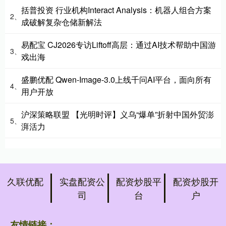
括普投资 行业机构Interact Analysis：机器人组合方案
2、
成破解复杂仓储新解法
易配宝 CJ2026专访Liftoff高层：通过AI技术帮助中国游
3、
戏出海
盛鹏优配 Qwen-Image-3.0上线千问AI平台，面向所有
4、
用户开放
沪深策略联盟 【光明时评】义乌“爆单”折射中国外贸澎
5、
湃活力
久联优配
实盘配资公
配资炒股平
配资炒股开
司
台
户
友情链接：