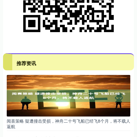
推荐资讯
闻喜策略 疑遭撞击受损，神舟二十号飞船已经飞8个月，将不载人
返航