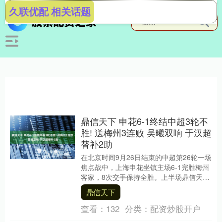
久联优配 相关话题
鼎信天下 申花6-1终结中超3轮不
胜! 送梅州3连败 吴曦双响 于汉超
替补2助
在北京时间9月26日结束的中超第26轮一场
焦点战中，上海申花坐镇主场6-1完胜梅州
客家，8次交手保持全胜。上半场鼎信天
下，阿苏埃两连击破僵局，约契奇头球中
鼎信天下
柱，吴....
查看：
132
分类：
配资炒股开户