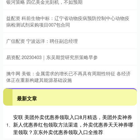
银河策略 四亿美金光刻机，不如预期
益配资 科前生物中标：辽宁省动物疫病预防控制中心动物疫
病检测试剂采购项目007包合同
广信配资 宁波远洋：聘任副总经理
易资配 20230403｜东吴期货研究所策略早参
擒牛网 美银：金属需求的增长已不再具有周期性特征 各经济
体正在重新构建其能源基础设施
最新文章
安联 美团外卖优惠券领取入口8月精选，美团外卖神券
新人优惠券红包领取方法渠道，外卖优惠券天天神券哪
1、
里领取？京东外卖优惠券领取入口全推荐