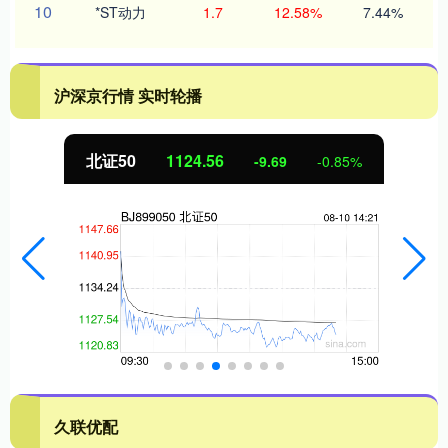
10
*ST动力
1.7
12.58%
7.44%
沪深京行情 实时轮播
北证50
1124.56
-9.69
-0.85%
久联优配