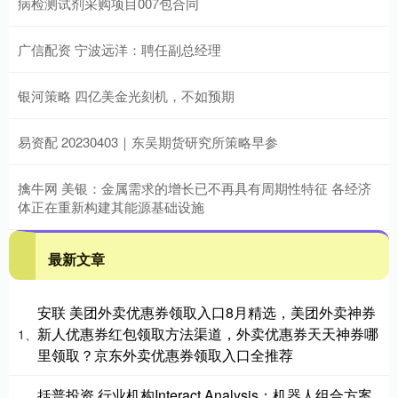
病检测试剂采购项目007包合同
广信配资 宁波远洋：聘任副总经理
银河策略 四亿美金光刻机，不如预期
易资配 20230403｜东吴期货研究所策略早参
擒牛网 美银：金属需求的增长已不再具有周期性特征 各经济
体正在重新构建其能源基础设施
最新文章
安联 美团外卖优惠券领取入口8月精选，美团外卖神券
新人优惠券红包领取方法渠道，外卖优惠券天天神券哪
1、
里领取？京东外卖优惠券领取入口全推荐
括普投资 行业机构Interact Analysis：机器人组合方案