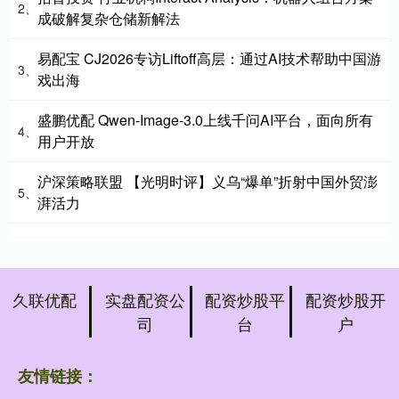
2、
成破解复杂仓储新解法
易配宝 CJ2026专访Liftoff高层：通过AI技术帮助中国游
3、
戏出海
盛鹏优配 Qwen-Image-3.0上线千问AI平台，面向所有
4、
用户开放
沪深策略联盟 【光明时评】义乌“爆单”折射中国外贸澎
5、
湃活力
久联优配
实盘配资公
配资炒股平
配资炒股开
司
台
户
友情链接：