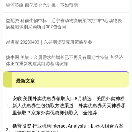
银河策略 四亿美金光刻机，不如预期
益配资 科前生物中标：辽宁省动物疫病预防控制中心动物疫
病检测试剂采购项目007包合同
易资配 20230403｜东吴期货研究所策略早参
擒牛网 美银：金属需求的增长已不再具有周期性特征 各经济
体正在重新构建其能源基础设施
最新文章
安联 美团外卖优惠券领取入口8月精选，美团外卖神券
新人优惠券红包领取方法渠道，外卖优惠券天天神券哪
1、
里领取？京东外卖优惠券领取入口全推荐
括普投资 行业机构Interact Analysis：机器人组合方案
2、