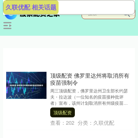
久联优配 相关话题
顶级配资 佛罗里达州将取消所有
疫苗强制令
周三顶级配资，佛罗里达州卫生部长约瑟
夫・拉达波（一位知名的疫苗接种批评
者）宣布，该州计划取消所有州级疫苗强
制令，包括儿童入学需接种疫苗的要求。
顶级配资
此举将使佛罗里达....
查看：
202
分类：
久联优配