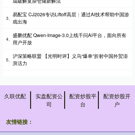
成破解复杂仓储新解法
易配宝 CJ2026专访Liftoff高层：通过AI技术帮助中国游
3、
戏出海
盛鹏优配 Qwen-Image-3.0上线千问AI平台，面向所有
4、
用户开放
沪深策略联盟 【光明时评】义乌“爆单”折射中国外贸澎
5、
湃活力
久联优配
实盘配资公
配资炒股平
配资炒股开
司
台
户
友情链接：