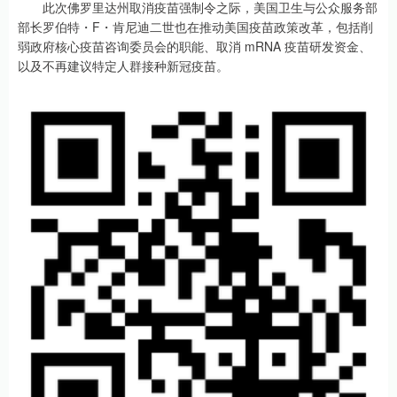
此次佛罗里达州取消疫苗强制令之际，美国卫生与公众服务部
部长罗伯特・F・肯尼迪二世也在推动美国疫苗政策改革，包括削
弱政府核心疫苗咨询委员会的职能、取消 mRNA 疫苗研发资金、
以及不再建议特定人群接种新冠疫苗。