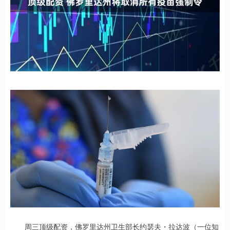
周三顶级配资，佛罗里达州卫生部长约瑟夫・拉达波（一位知