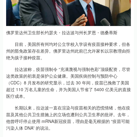
佛罗里达州卫生部长约瑟夫・拉达波与州长罗恩・德桑蒂斯
目前，美国所有州均对公立学校入学设有疫苗接种要求，但各
州的豁免政策存在差异。佛罗里达州此前已允许家长以宗教理由拒
绝为孩子接种疫苗。
拉达波称，疫苗强制令 “充满蔑视与强制色彩”顶级配资，尽管
这类政策的初衷是保护公众健康。美国疾病控制与预防中心
（CDC）8 月发布的研究显示，过去 30 年间，疫苗已挽救了美国
超过 110 万名儿童的生命，并为美国人节省了 5400 亿美元的直接
医疗成本。
长期以来，拉达波一直在渲染与疫苗相关的恐慌情绪，他在疫
苗及其他公共卫生措施上的立场也遭到公共卫生界的批评。去年，
他曾呼吁停止使用 mRNA新冠疫苗，理由是毫无根据的 “疫苗可能
污染人体 DNA” 的说法。