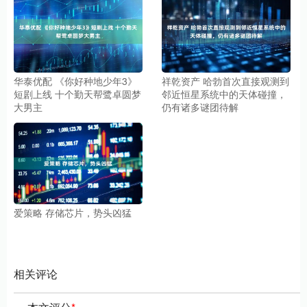
华泰优配 《你好种地少年3》
祥乾资产 哈勃首次直接观测到
短剧上线 十个勤天帮鹭卓圆梦
邻近恒星系统中的天体碰撞，
大男主
仍有诸多谜团待解
爱策略 存储芯片，势头凶猛
相关评论