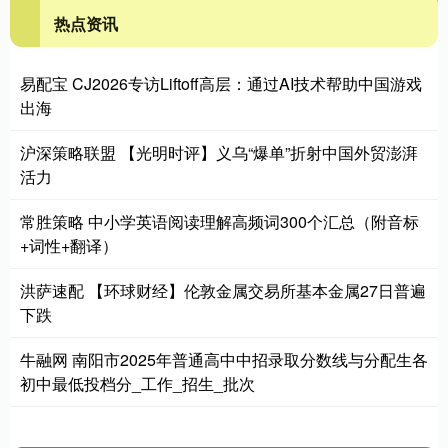
热点资讯
易配宝 CJ2026专访Liftoff高层：通过AI技术帮助中国游戏
出海
沪深策略联盟 【光明时评】义乌“爆单”折射中国外贸澎湃
活力
常胜策略 中小学英语阅读理解高频词300个汇总（附音标
+词性+翻译）
洪萨速配 【环球财经】伦敦金属交易所基本金属27日普遍
下跌
牛融网 南阳市2025年普通高中中招录取分数线与分配生各
初中最低投档分_工作_招生_批次