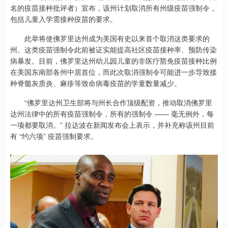
名的疫苗接种批评者）宣布，该州计划取消所有州级疫苗强制令，
包括儿童入学需接种疫苗的要求。
此举将使佛罗里达州成为美国有史以来首个取消这类要求的
州。这类疫苗强制令此前被证实能提高社区疫苗接种率、预防传染
病暴发。目前，佛罗里达州幼儿园儿童的非医疗豁免疫苗接种比例
在美国东南部各州中居首位，而此次取消强制令可能进一步导致接
种脊髓灰质炎、麻疹等致命病毒疫苗的学童数量减少。
“佛罗里达州卫生部将与州长合作顶级配资，推动取消佛罗里
达州法律中的所有疫苗强制令，所有的强制令 —— 毫无例外，每
一项都要取消。” 拉达波在新闻发布会上表示，并补充称该州目前
有 “约六项” 疫苗强制要求。