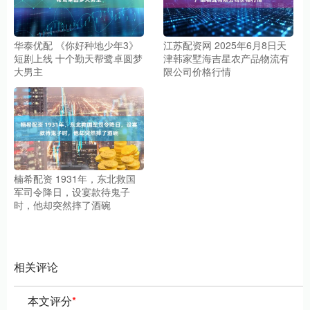
华泰优配 《你好种地少年3》
江苏配资网 2025年6月8日天
短剧上线 十个勤天帮鹭卓圆梦
津韩家墅海吉星农产品物流有
大男主
限公司价格行情
楠希配资 1931年，东北救国
军司令降日，设宴款待鬼子
时，他却突然摔了酒碗
相关评论
本文评分
*