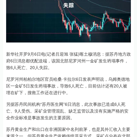
新华社开罗9月6日电(记者吕迎旭 张猛)喀土穆消息：据苏丹地方政
府6日消息都优配送端，该国北部尼罗河州一金矿发生坍塌事件，
致6人死亡、20人失踪。
尼罗河州柏柏尔地区官员哈桑·卡拉尔6日发表声明说，乌姆奥德地
区一金矿5日发生坍塌事故，导致6人死亡，目前估计还有20人被
埋在矿下，搜救工作还在进行中。
另据苏丹民间机构“苏丹医生网”6日消息，此次事故已造成6人死
亡、9人受伤。采矿业管理混乱、缺乏监管以及没有实施严格的安
全作业标准是事故发生的主要原因。
苏丹黄金生产和出口在非洲国家中名列前茅，也是其外汇收入主要
来源之一。但苏丹黄金生产依赖传统开采方式，采矿点分布在北部