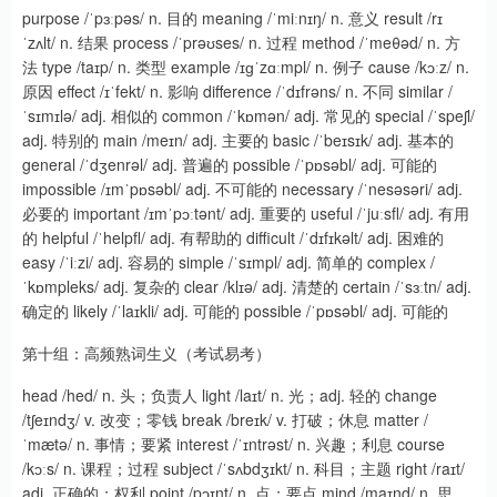
purpose /ˈpɜːpəs/ n. 目的 meaning /ˈmiːnɪŋ/ n. 意义 result /rɪ
ˈzʌlt/ n. 结果 process /ˈprəʊses/ n. 过程 method /ˈmeθəd/ n. 方
法 type /taɪp/ n. 类型 example /ɪɡˈzɑːmpl/ n. 例子 cause /kɔːz/ n.
原因 effect /ɪˈfekt/ n. 影响 difference /ˈdɪfrəns/ n. 不同 similar /
ˈsɪmɪlə/ adj. 相似的 common /ˈkɒmən/ adj. 常见的 special /ˈspeʃl/
adj. 特别的 main /meɪn/ adj. 主要的 basic /ˈbeɪsɪk/ adj. 基本的
general /ˈdʒenrəl/ adj. 普遍的 possible /ˈpɒsəbl/ adj. 可能的
impossible /ɪmˈpɒsəbl/ adj. 不可能的 necessary /ˈnesəsəri/ adj.
必要的 important /ɪmˈpɔːtənt/ adj. 重要的 useful /ˈjuːsfl/ adj. 有用
的 helpful /ˈhelpfl/ adj. 有帮助的 difficult /ˈdɪfɪkəlt/ adj. 困难的
easy /ˈiːzi/ adj. 容易的 simple /ˈsɪmpl/ adj. 简单的 complex /
ˈkɒmpleks/ adj. 复杂的 clear /klɪə/ adj. 清楚的 certain /ˈsɜːtn/ adj.
确定的 likely /ˈlaɪkli/ adj. 可能的 possible /ˈpɒsəbl/ adj. 可能的
第十组：高频熟词生义（考试易考）
head /hed/ n. 头；负责人 light /laɪt/ n. 光；adj. 轻的 change
/tʃeɪndʒ/ v. 改变；零钱 break /breɪk/ v. 打破；休息 matter /
ˈmætə/ n. 事情；要紧 interest /ˈɪntrəst/ n. 兴趣；利息 course
/kɔːs/ n. 课程；过程 subject /ˈsʌbdʒɪkt/ n. 科目；主题 right /raɪt/
adj. 正确的；权利 point /pɔɪnt/ n. 点；要点 mind /maɪnd/ n. 思