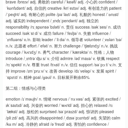
brave /breɪv/ adj. 勇敢的 careful /ˈkeəfl/ adj. 小心的 confident /
ˈkɒnfɪdənt/ adj. 自信的 creative /kriˈeɪtɪv/ adj. 有创造力的 patient
/ˈpeɪʃnt/ adj. 有耐心的 polite /pəˈlaɪt/ adj. 礼貌的 honest /ˈɒnɪst/
adj. 诚实的 independent /ˌɪndɪˈpendənt/ adj. 独立的
responsibility /rɪˌspɒnsəˈbɪləti/ n. 责任 success /səkˈses/ n. 成功
succeed /səkˈsiːd/ v. 成功 failure /ˈfeɪljə/ n. 失败 influence /
ˈɪnfluəns/ v./n. 影响 leader /ˈliːdə/ n. 领导者 volunteer /ˌvɒlənˈtɪə/
n./v. 志愿者 effort /ˈefət/ n. 努力 challenge /ˈtʃælɪndʒ/ n./v. 挑战
courage /ˈkʌrɪdʒ/ n. 勇气 character /ˈkærəktə/ n. 性格；人物
introduce /ˌɪntrəˈdjuːs/ v. 介绍 admire /ədˈmaɪə/ v. 钦佩 respect
/rɪˈspekt/ n./v. 尊重 trust /trʌst/ n./v. 信任 support /səˈpɔːt/ v./n. 支
持 improve /ɪmˈpruːv/ v. 改善 develop /dɪˈveləp/ v. 发展 spirit /
ˈspɪrɪt/ n. 精神 goal /ɡəʊl/ n. 目标展开剩余85%
第二组：情感与心理类
emotion /ɪˈməʊʃn/ n. 情绪 nervous /ˈnɜːvəs/ adj. 紧张的 excited /
ɪkˈsaɪtɪd/ adj. 兴奋的 worried /ˈwʌrid/ adj. 担心的 relaxed /rɪ
ˈlækst/ adj. 放松的 surprised /səˈpraɪzd/ adj. 惊讶的 pleased
/pliːzd/ adj. 高兴的 disappointed /ˌdɪsəˈpɔɪntɪd/ adj. 失望的 calm
/kɑːm/ adj. 冷静的 afraid /əˈfreɪd/ adj. 害怕的 confidence /