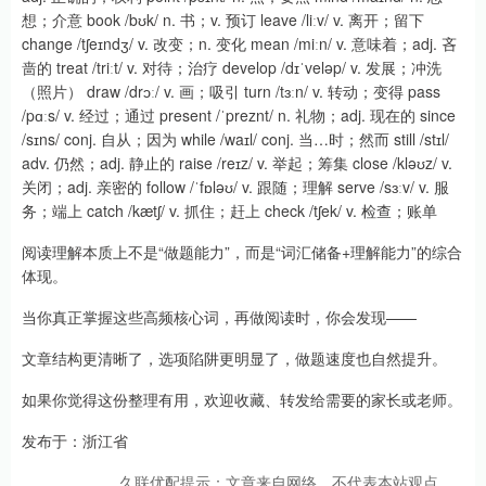
想；介意 book /bʊk/ n. 书；v. 预订 leave /liːv/ v. 离开；留下
change /tʃeɪndʒ/ v. 改变；n. 变化 mean /miːn/ v. 意味着；adj. 吝
啬的 treat /triːt/ v. 对待；治疗 develop /dɪˈveləp/ v. 发展；冲洗
（照片） draw /drɔː/ v. 画；吸引 turn /tɜːn/ v. 转动；变得 pass
/pɑːs/ v. 经过；通过 present /ˈpreznt/ n. 礼物；adj. 现在的 since
/sɪns/ conj. 自从；因为 while /waɪl/ conj. 当…时；然而 still /stɪl/
adv. 仍然；adj. 静止的 raise /reɪz/ v. 举起；筹集 close /kləʊz/ v.
关闭；adj. 亲密的 follow /ˈfɒləʊ/ v. 跟随；理解 serve /sɜːv/ v. 服
务；端上 catch /kætʃ/ v. 抓住；赶上 check /tʃek/ v. 检查；账单
阅读理解本质上不是“做题能力”，而是“词汇储备+理解能力”的综合
体现。
当你真正掌握这些高频核心词，再做阅读时，你会发现——
文章结构更清晰了，选项陷阱更明显了，做题速度也自然提升。
如果你觉得这份整理有用，欢迎收藏、转发给需要的家长或老师。
发布于：浙江省
久联优配提示：文章来自网络，不代表本站观点。