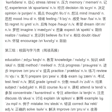
ˈkɒnfɪdəns/ n. 信心 stress /stres/ n. 压力 memory /ˈmeməri/ n. 记
忆 experience /ɪkˈspɪəriəns/ n./v. 经历 decision /dɪˈsɪʒn/ n. 决定
opinion /əˈpɪnjən/ n. 观点 thought /θɔːt/ n. 想法 mind /maɪnd/ n.
思想 mood /muːd/ n. 情绪 feeling /ˈfiːlɪŋ/ n. 感受 fear /fɪə/ n./v. 害
怕 regret /rɪˈɡret/ v./n. 后悔 hope /həʊp/ n./v. 希望 dream /driːm/
n./v. 梦想 imagine /ɪˈmædʒɪn/ v. 想象 expect /ɪkˈspekt/ v. 期待
realize /ˈrɪəlaɪz/ v. 意识到 believe /bɪˈliːv/ v. 相信 doubt /daʊt/
v./n. 怀疑 encourage /ɪnˈkʌrɪdʒ/ v. 鼓励
第三组：校园与学习类（阅读高频）
education /ˌedʒuˈkeɪʃn/ n. 教育 knowledge /ˈnɒlɪdʒ/ n. 知识 skill
/skɪl/ n. 技能 method /ˈmeθəd/ n. 方法 progress /ˈprəʊɡres/ n. 进
步 improve /ɪmˈpruːv/ v. 提高 practice /ˈpræktɪs/ n./v. 练习 review
/rɪˈvjuː/ v. 复习 prepare /prɪˈpeə/ v. 准备 exam /ɪɡˈzæm/ n. 考试
test /test/ n./v. 测试 grade /ɡreɪd/ n. 分数 result /rɪˈzʌlt/ n. 结果
subject /ˈsʌbdʒɪkt/ n. 科目 course /kɔːs/ n. 课程 attend /əˈtend/ v.
参加 concentrate /ˈkɒnsntreɪt/ v. 专注 attention /əˈtenʃn/ n. 注意
discuss /dɪˈskʌs/ v. 讨论 explain /ɪkˈspleɪn/ v. 解释 example /ɪɡ
ˈzɑːmpl/ n. 例子 mistake /mɪˈsteɪk/ n. 错误 correct /kəˈrekt/
adj./v. 正确的 solve /sɒlv/ v. 解决 improve /ɪmˈpruːv/ v. 改善