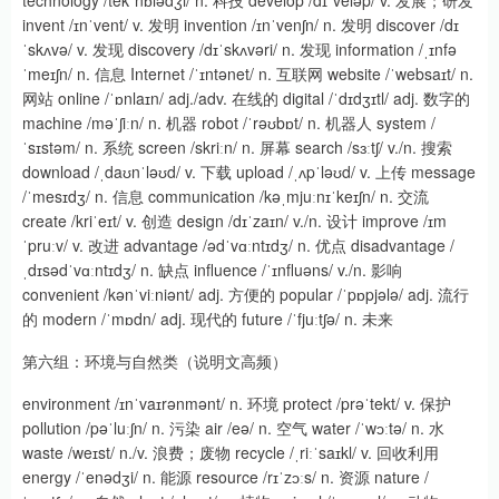
technology /tekˈnɒlədʒi/ n. 科技 develop /dɪˈveləp/ v. 发展；研发
invent /ɪnˈvent/ v. 发明 invention /ɪnˈvenʃn/ n. 发明 discover /dɪ
ˈskʌvə/ v. 发现 discovery /dɪˈskʌvəri/ n. 发现 information /ˌɪnfə
ˈmeɪʃn/ n. 信息 Internet /ˈɪntənet/ n. 互联网 website /ˈwebsaɪt/ n.
网站 online /ˈɒnlaɪn/ adj./adv. 在线的 digital /ˈdɪdʒɪtl/ adj. 数字的
machine /məˈʃiːn/ n. 机器 robot /ˈrəʊbɒt/ n. 机器人 system /
ˈsɪstəm/ n. 系统 screen /skriːn/ n. 屏幕 search /sɜːtʃ/ v./n. 搜索
download /ˌdaʊnˈləʊd/ v. 下载 upload /ˌʌpˈləʊd/ v. 上传 message
/ˈmesɪdʒ/ n. 信息 communication /kəˌmjuːnɪˈkeɪʃn/ n. 交流
create /kriˈeɪt/ v. 创造 design /dɪˈzaɪn/ v./n. 设计 improve /ɪm
ˈpruːv/ v. 改进 advantage /ədˈvɑːntɪdʒ/ n. 优点 disadvantage /
ˌdɪsədˈvɑːntɪdʒ/ n. 缺点 influence /ˈɪnfluəns/ v./n. 影响
convenient /kənˈviːniənt/ adj. 方便的 popular /ˈpɒpjələ/ adj. 流行
的 modern /ˈmɒdn/ adj. 现代的 future /ˈfjuːtʃə/ n. 未来
第六组：环境与自然类（说明文高频）
environment /ɪnˈvaɪrənmənt/ n. 环境 protect /prəˈtekt/ v. 保护
pollution /pəˈluːʃn/ n. 污染 air /eə/ n. 空气 water /ˈwɔːtə/ n. 水
waste /weɪst/ n./v. 浪费；废物 recycle /ˌriːˈsaɪkl/ v. 回收利用
energy /ˈenədʒi/ n. 能源 resource /rɪˈzɔːs/ n. 资源 nature /