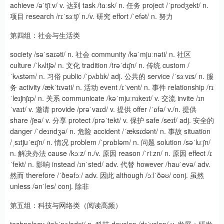
achieve /əˈtʃiːv/ v. 达到 task /tɑːsk/ n. 任务 project /ˈprɒdʒekt/ n.
项目 research /rɪˈsɜːtʃ/ n./v. 研究 effort /ˈefət/ n. 努力
第四组：社会与生活类
society /səˈsaɪəti/ n. 社会 community /kəˈmjuːnəti/ n. 社区
culture /ˈkʌltʃə/ n. 文化 tradition /trəˈdɪʃn/ n. 传统 custom /
ˈkʌstəm/ n. 习俗 public /ˈpʌblɪk/ adj. 公共的 service /ˈsɜːvɪs/ n. 服
务 activity /ækˈtɪvəti/ n. 活动 event /ɪˈvent/ n. 事件 relationship /rɪ
ˈleɪʃnʃɪp/ n. 关系 communicate /kəˈmjuːnɪkeɪt/ v. 交流 invite /ɪn
ˈvaɪt/ v. 邀请 provide /prəˈvaɪd/ v. 提供 offer /ˈɒfə/ v./n. 提供
share /ʃeə/ v. 分享 protect /prəˈtekt/ v. 保护 safe /seɪf/ adj. 安全的
danger /ˈdeɪndʒə/ n. 危险 accident /ˈæksɪdənt/ n. 事故 situation
/ˌsɪtʃuˈeɪʃn/ n. 情况 problem /ˈprɒbləm/ n. 问题 solution /səˈluːʃn/
n. 解决办法 cause /kɔːz/ n./v. 原因 reason /ˈriːzn/ n. 原因 effect /ɪ
ˈfekt/ n. 影响 instead /ɪnˈsted/ adv. 代替 however /haʊˈevə/ adv.
然而 therefore /ˈðeəfɔː/ adv. 因此 although /ɔːlˈðəʊ/ conj. 虽然
unless /ənˈles/ conj. 除非
第五组：科技与网络类（阅读高频）