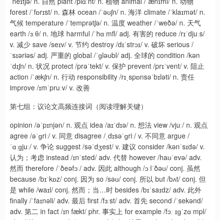
ˈneɪtʃə/ n. 自然 plant /plɑːnt/ n. 植物 animal /ˈænɪml/ n. 动物
forest /ˈfɒrɪst/ n. 森林 ocean /ˈəʊʃn/ n. 海洋 climate /ˈklaɪmət/ n.
气候 temperature /ˈtemprətʃə/ n. 温度 weather /ˈweðə/ n. 天气
earth /ɜːθ/ n. 地球 harmful /ˈhɑːmfl/ adj. 有害的 reduce /rɪˈdjuːs/
v. 减少 save /seɪv/ v. 节约 destroy /dɪˈstrɔɪ/ v. 破坏 serious /
ˈsɪəriəs/ adj. 严重的 global /ˈɡləʊbl/ adj. 全球的 condition /kən
ˈdɪʃn/ n. 状况 protect /prəˈtekt/ v. 保护 prevent /prɪˈvent/ v. 阻止
action /ˈækʃn/ n. 行动 responsibility /rɪˌspɒnsəˈbɪləti/ n. 责任
improve /ɪmˈpruːv/ v. 改善
第七组：议论文高频连接词（阅读理解关键）
opinion /əˈpɪnjən/ n. 观点 idea /aɪˈdɪə/ n. 想法 view /vjuː/ n. 观点
agree /əˈɡriː/ v. 同意 disagree /ˌdɪsəˈɡriː/ v. 不同意 argue /
ˈɑːɡjuː/ v. 争论 suggest /səˈdʒest/ v. 建议 consider /kənˈsɪdə/ v.
认为；考虑 instead /ɪnˈsted/ adv. 代替 however /haʊˈevə/ adv.
然而 therefore /ˈðeəfɔː/ adv. 因此 although /ɔːlˈðəʊ/ conj. 虽然
because /bɪˈkɒz/ conj. 因为 so /səʊ/ conj. 所以 but /bʌt/ conj. 但
是 while /waɪl/ conj. 然而；当…时 besides /bɪˈsaɪdz/ adv. 此外
finally /ˈfaɪnəli/ adv. 最后 first /fɜːst/ adv. 首先 second /ˈsekənd/
adv. 第二 in fact /ɪn fækt/ phr. 事实上 for example /fɔː ɪɡˈzɑːmpl/