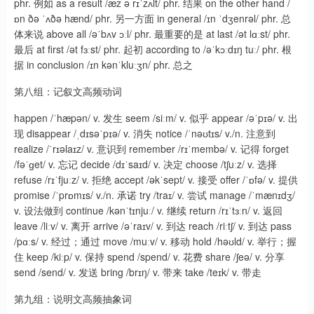
phr. 例如 as a result /æz ə rɪˈzʌlt/ phr. 结果 on the other hand /
ɒn ðə ˈʌðə hænd/ phr. 另一方面 in general /ɪn ˈdʒenrəl/ phr. 总
体来说 above all /əˈbʌv ɔːl/ phr. 最重要的是 at last /ət lɑːst/ phr.
最后 at first /ət fɜːst/ phr. 起初 according to /əˈkɔːdɪŋ tuː/ phr. 根
据 in conclusion /ɪn kənˈkluːʒn/ phr. 总之
第八组：记叙文高频动词
happen /ˈhæpən/ v. 发生 seem /siːm/ v. 似乎 appear /əˈpɪə/ v. 出
现 disappear /ˌdɪsəˈpɪə/ v. 消失 notice /ˈnəʊtɪs/ v./n. 注意到
realize /ˈrɪəlaɪz/ v. 意识到 remember /rɪˈmembə/ v. 记得 forget
/fəˈɡet/ v. 忘记 decide /dɪˈsaɪd/ v. 决定 choose /tʃuːz/ v. 选择
refuse /rɪˈfjuːz/ v. 拒绝 accept /əkˈsept/ v. 接受 offer /ˈɒfə/ v. 提供
promise /ˈprɒmɪs/ v./n. 承诺 try /traɪ/ v. 尝试 manage /ˈmænɪdʒ/
v. 设法做到 continue /kənˈtɪnjuː/ v. 继续 return /rɪˈtɜːn/ v. 返回
leave /liːv/ v. 离开 arrive /əˈraɪv/ v. 到达 reach /riːtʃ/ v. 到达 pass
/pɑːs/ v. 经过；通过 move /muːv/ v. 移动 hold /həʊld/ v. 举行；握
住 keep /kiːp/ v. 保持 spend /spend/ v. 花费 share /ʃeə/ v. 分享
send /send/ v. 发送 bring /brɪŋ/ v. 带来 take /teɪk/ v. 带走
第九组：说明文高频抽象词