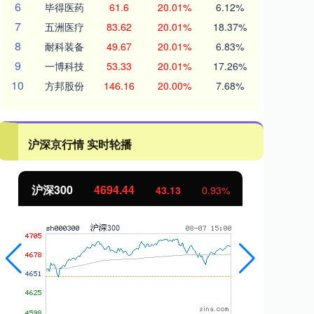
6
毕得医药
61.6
20.01%
6.12%
7
五洲医疗
83.62
20.01%
18.37%
8
耐科装备
49.67
20.01%
6.83%
9
一博科技
53.33
20.01%
17.26%
10
方邦股份
146.16
20.00%
7.68%
沪深京行情 实时轮播
沪深300
4694.44
北
43.13
0.93%