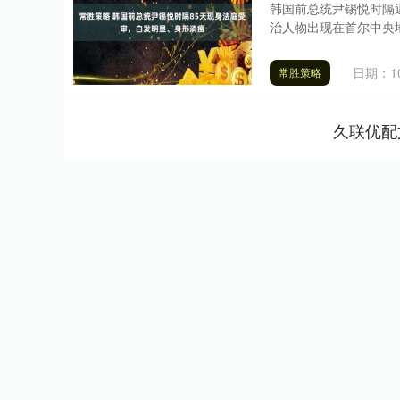
韩国前总统尹锡悦时隔近
治人物出现在首尔中央地
日期：10
常胜策略
久联优配
上证指数
3940.04
.40
2.13%
39.68
1.