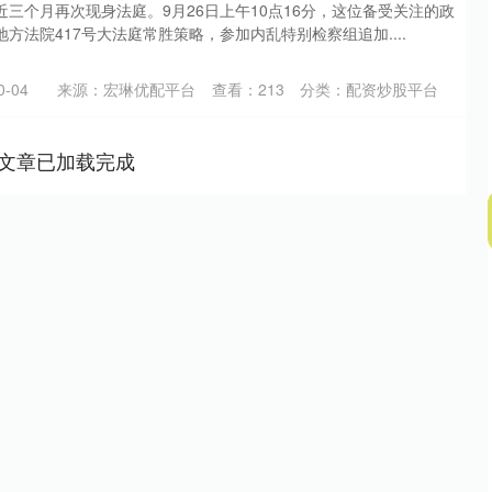
三个月再次现身法庭。9月26日上午10点16分，这位备受关注的政
方法院417号大法庭常胜策略，参加内乱特别检察组追加....
-04
来源：宏琳优配平台
查看：
213
分类：
配资炒股平台
文章已加载完成
深证成指
14311.01
02%
200.89
1.42%