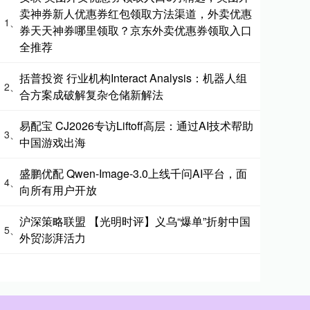
卖神券新人优惠券红包领取方法渠道，外卖优惠
1、
券天天神券哪里领取？京东外卖优惠券领取入口
全推荐
括普投资 行业机构Interact Analysis：机器人组
2、
合方案成破解复杂仓储新解法
易配宝 CJ2026专访Liftoff高层：通过AI技术帮助
3、
中国游戏出海
盛鹏优配 Qwen-Image-3.0上线千问AI平台，面
4、
向所有用户开放
沪深策略联盟 【光明时评】义乌“爆单”折射中国
5、
外贸澎湃活力