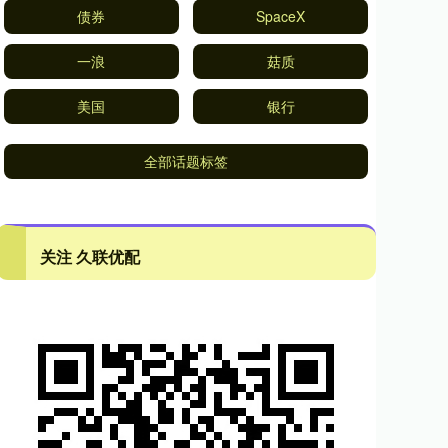
债券
SpaceX
一浪
菇质
美国
银行
全部话题标签
关注 久联优配