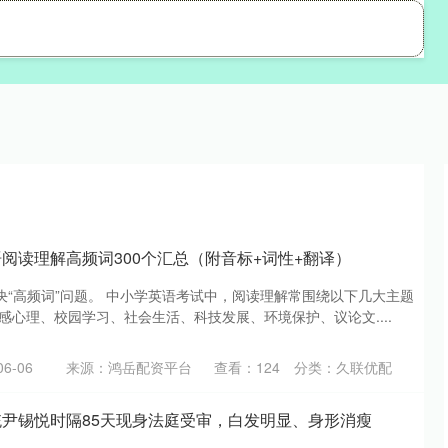
久联优配
实盘配资公司
配资炒股平台
语阅读理解高频词300个汇总（附音标+词性+翻译）
决“高频词”问题。 中小学英语考试中，阅读理解常围绕以下几大主题
感心理、校园学习、社会生活、科技发展、环境保护、议论文....
6-06
来源：鸿岳配资平台
查看：
124
分类：
久联优配
统尹锡悦时隔85天现身法庭受审，白发明显、身形消瘦