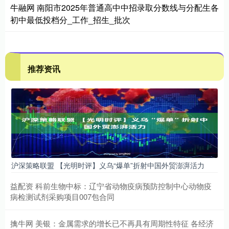
牛融网 南阳市2025年普通高中中招录取分数线与分配生各
初中最低投档分_工作_招生_批次
推荐资讯
沪深策略联盟 【光明时评】义乌“爆单”折射中国外贸澎湃活力
益配资 科前生物中标：辽宁省动物疫病预防控制中心动物疫
病检测试剂采购项目007包合同
擒牛网 美银：金属需求的增长已不再具有周期性特征 各经济