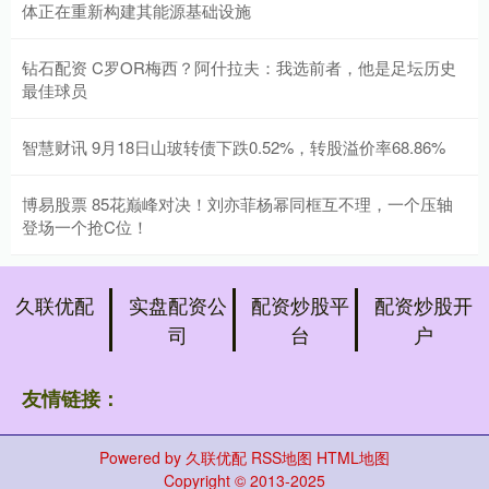
体正在重新构建其能源基础设施
钻石配资 C罗OR梅西？阿什拉夫：我选前者，他是足坛历史
最佳球员
智慧财讯 9月18日山玻转债下跌0.52%，转股溢价率68.86%
博易股票 85花巅峰对决！刘亦菲杨幂同框互不理，一个压轴
登场一个抢C位！
久联优配
实盘配资公
配资炒股平
配资炒股开
司
台
户
友情链接：
Powered by
久联优配
RSS地图
HTML地图
Copyright
© 2013-2025