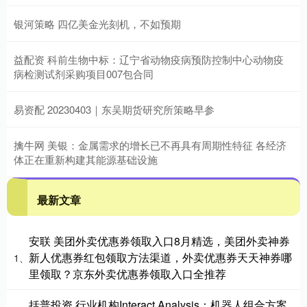
银河策略 四亿美金光刻机，不如预期
益配资 科前生物中标：辽宁省动物疫病预防控制中心动物疫
病检测试剂采购项目007包合同
易资配 20230403｜东吴期货研究所策略早参
擒牛网 美银：金属需求的增长已不再具有周期性特征 各经济
体正在重新构建其能源基础设施
最新文章
安联 美团外卖优惠券领取入口8月精选，美团外卖神券
新人优惠券红包领取方法渠道，外卖优惠券天天神券哪
1、
里领取？京东外卖优惠券领取入口全推荐
括普投资 行业机构Interact Analysis：机器人组合方案