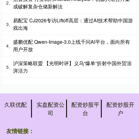
2、
成破解复杂仓储新解法
易配宝 CJ2026专访Liftoff高层：通过AI技术帮助中国游
3、
戏出海
盛鹏优配 Qwen-Image-3.0上线千问AI平台，面向所有
4、
用户开放
沪深策略联盟 【光明时评】义乌“爆单”折射中国外贸澎
5、
湃活力
久联优配
实盘配资公
配资炒股平
配资炒股开
司
台
户
友情链接：