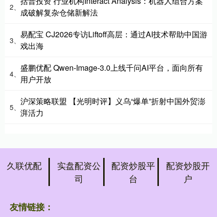
括普投资 行业机构Interact Analysis：机器人组合方案
2、
成破解复杂仓储新解法
易配宝 CJ2026专访Liftoff高层：通过AI技术帮助中国游
3、
戏出海
盛鹏优配 Qwen-Image-3.0上线千问AI平台，面向所有
4、
用户开放
沪深策略联盟 【光明时评】义乌“爆单”折射中国外贸澎
5、
湃活力
久联优配
实盘配资公
配资炒股平
配资炒股开
司
台
户
友情链接：