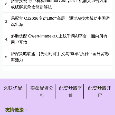
括普投资 行业机构Interact Analysis：机器人组合方案
2、
成破解复杂仓储新解法
易配宝 CJ2026专访Liftoff高层：通过AI技术帮助中国游
3、
戏出海
盛鹏优配 Qwen-Image-3.0上线千问AI平台，面向所有
4、
用户开放
沪深策略联盟 【光明时评】义乌“爆单”折射中国外贸澎
5、
湃活力
久联优配
实盘配资公
配资炒股平
配资炒股开
司
台
户
友情链接：