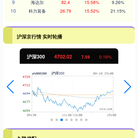
9
海达尔
82.4
15.58%
9.26%
10
科力装备
26.79
15.52%
21.15%
沪深京行情 实时轮播
北证50
1122.88
9
0.16%
-11.37