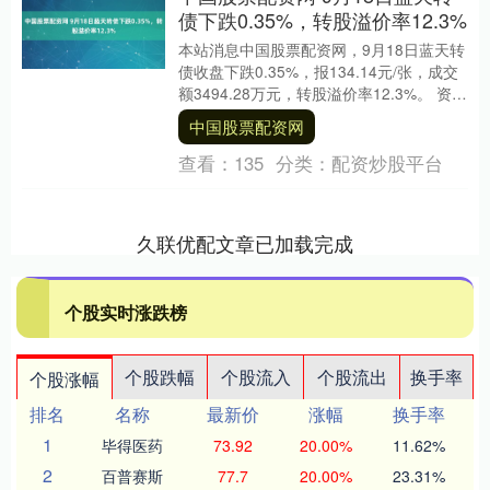
债下跌0.35%，转股溢价率12.3%
本站消息中国股票配资网，9月18日蓝天转
债收盘下跌0.35%，报134.14元/张，成交
额3494.28万元，转股溢价率12.3%。 资料
显示，蓝天转债信用级别....
中国股票配资网
查看：
135
分类：
配资炒股平台
久联优配文章已加载完成
个股实时涨跌榜
个股跌幅
个股流入
个股流出
换手率
个股涨幅
排名
名称
最新价
涨幅
换手率
1
毕得医药
73.92
20.00%
11.62%
2
百普赛斯
77.7
20.00%
23.31%