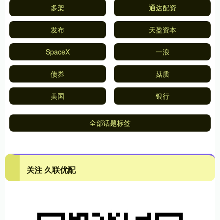
多架
通达配资
发布
天盈资本
SpaceX
一浪
债券
菇质
美国
银行
全部话题标签
关注 久联优配