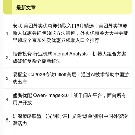
最新文章
安联 美团外卖优惠券领取入口8月精选，美团外卖神券
新人优惠券红包领取方法渠道，外卖优惠券天天神券哪
1、
里领取？京东外卖优惠券领取入口全推荐
括普投资 行业机构Interact Analysis：机器人组合方案
2、
成破解复杂仓储新解法
易配宝 CJ2026专访Liftoff高层：通过AI技术帮助中国游
3、
戏出海
盛鹏优配 Qwen-Image-3.0上线千问AI平台，面向所有
4、
用户开放
沪深策略联盟 【光明时评】义乌“爆单”折射中国外贸澎
5、
湃活力