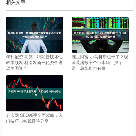
相关文章
华利配资 高盛：特朗普破坏性
豌豆财富 小马科斯也干了？现
政策频发 料引发新一轮资金逃
金装满数十个行李箱，挨个
离美国资产
送，总统府也有份
升宏网 SEO新手全面攻略：入
门技巧与实践经验分享