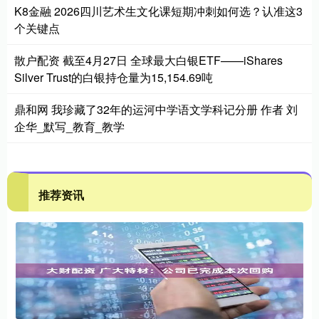
K8金融 2026四川艺术生文化课短期冲刺如何选？认准这3
个关键点
散户配资 截至4月27日 全球最大白银ETF——iShares
Silver Trust的白银持仓量为15,154.69吨
鼎和网 我珍藏了32年的运河中学语文学科记分册 作者 刘
企华_默写_教育_教学
推荐资讯