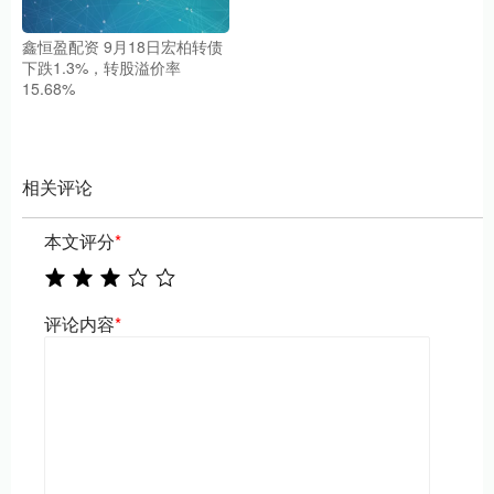
鑫恒盈配资 9月18日宏柏转债
下跌1.3%，转股溢价率
15.68%
相关评论
本文评分
*
评论内容
*