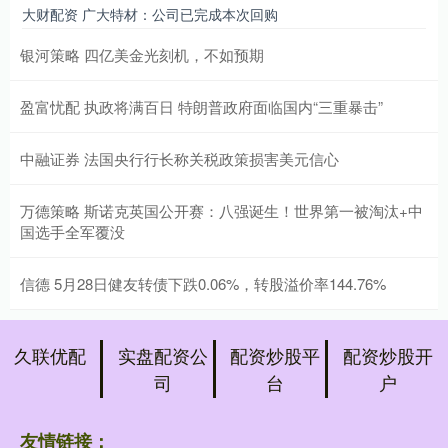
大财配资 广大特材：公司已完成本次回购
银河策略 四亿美金光刻机，不如预期
盈富忧配 执政将满百日 特朗普政府面临国内“三重暴击”
中融证券 法国央行行长称关税政策损害美元信心
万德策略 斯诺克英国公开赛：八强诞生！世界第一被淘汰+中
国选手全军覆没
信德 5月28日健友转债下跌0.06%，转股溢价率144.76%
久联优配
实盘配资公
配资炒股平
配资炒股开
司
台
户
友情链接：