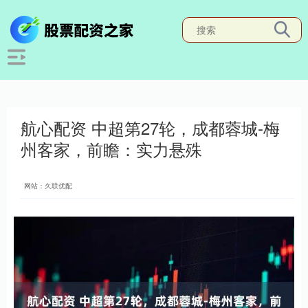
航心配资 中超第27轮，成都蓉城-梅
州客家，前瞻：实力悬殊
网站：久联优配