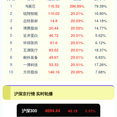
1
N展芯
116.52
396.89%
79.39%
2
锐翔智能
110.02
20.21%
16.80%
3
志特新材
14.8
20.03%
14.18%
4
博腾股份
20.44
20.02%
14.77%
5
近岸蛋白
46.72
20.01%
5.62%
6
毕得医药
61.6
20.01%
6.12%
7
五洲医疗
83.62
20.01%
18.37%
8
耐科装备
49.67
20.01%
6.83%
9
一博科技
53.33
20.01%
17.26%
10
方邦股份
146.16
20.00%
7.68%
沪深京行情 实时轮播
沪深300
4694.44
43.13
0.93%