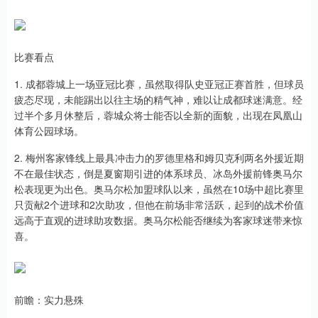
比赛看点
1. 成都蓉城上一场亚冠比赛，虽然取得队史亚冠正赛首胜，但球员
疲态尽现，未能踢出以往主场的精气神，难以让成都球迷满意。经
过半个多月休整后，蓉城众将士能否以全新的面貌，出现在凤凰山
体育公园球场。
2. 梅州客家锋线上最具冲击力的罗德里格和姆贝克利两名外援近期
不在最佳状态，倒是夏窗期引进的体系球员、冰岛外援前锋奥马尔
松表现更为出色。奥马尔松加盟球队以来，虽然在10场中超比赛里
只贡献2个进球和2次助攻，但他在前场非常活跃，起到的战术价值
远高于直观的进球助攻数据。奥马尔松能否继续为客家球迷带来惊
喜。
前瞻：实力悬殊