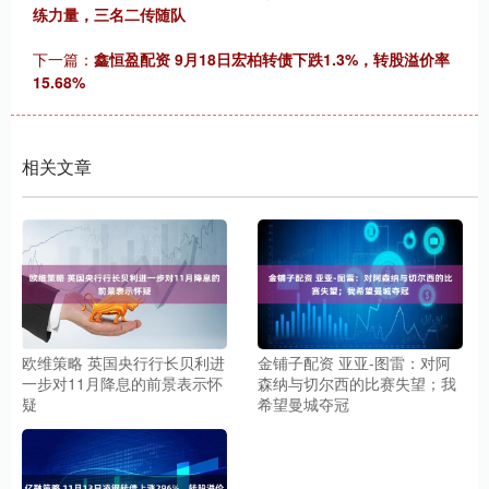
练力量，三名二传随队
下一篇：
鑫恒盈配资 9月18日宏柏转债下跌1.3%，转股溢价率
15.68%
相关文章
欧维策略 英国央行行长贝利进
金铺子配资 亚亚-图雷：对阿
一步对11月降息的前景表示怀
森纳与切尔西的比赛失望；我
疑
希望曼城夺冠