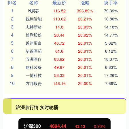
排名
名称
最新价
涨幅
换手率
1
N展芯
116.52
396.89%
79.39%
2
锐翔智能
110.02
20.21%
16.80%
3
志特新材
14.8
20.03%
14.18%
4
博腾股份
20.44
20.02%
14.77%
5
近岸蛋白
46.72
20.01%
5.62%
6
毕得医药
61.6
20.01%
6.12%
7
五洲医疗
83.62
20.01%
18.37%
8
耐科装备
49.67
20.01%
6.83%
9
一博科技
53.33
20.01%
17.26%
10
方邦股份
146.16
20.00%
7.68%
沪深京行情 实时轮播
北证50
1134.24
43.13
0.93%
1