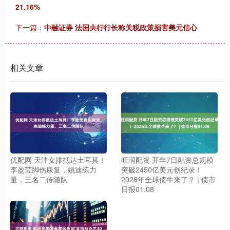
21.16%
下一篇：
中融证券 法国央行行长称关税政策损害美元信心
相关文章
优配网 天津女排抵达土耳其！
旺润配资 开年7日融资总规模
李盈莹脚伤康复，姚迪练力
突破2450亿美元创纪录！
量，三名二传随队
2026年全球债牛来了？ | 债市
日报01.08