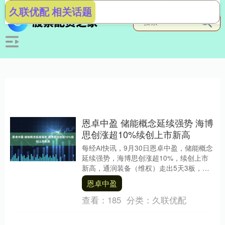
久联优配 相关话题
恩卓中盈 储能概念延续强势 海博
思创涨超10%续创上市新高
每经AI快讯，9月30日恩卓中盈，储能概念
延续强势，海博思创涨超10%，续创上市
新高，通润装备（维权）走出5天3板，优
优绿能、万润新能、昱能科技、南都电
恩卓中盈
源、固德....
查看：
185
分类：
久联优配