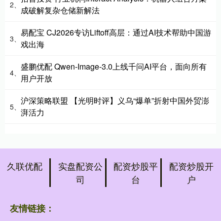
2、
成破解复杂仓储新解法
易配宝 CJ2026专访Liftoff高层：通过AI技术帮助中国游
3、
戏出海
盛鹏优配 Qwen-Image-3.0上线千问AI平台，面向所有
4、
用户开放
沪深策略联盟 【光明时评】义乌“爆单”折射中国外贸澎
5、
湃活力
久联优配
实盘配资公
配资炒股平
配资炒股开
司
台
户
友情链接：