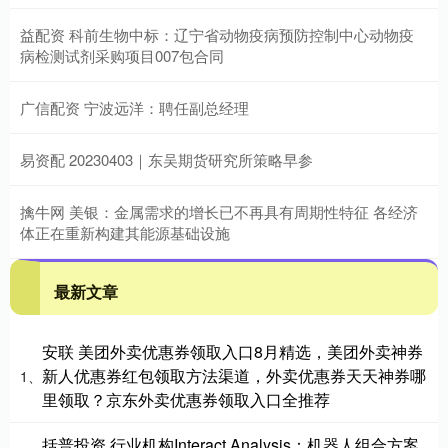
益配资 科前生物中标：辽宁省动物疫病预防控制中心动物疫
病检测试剂采购项目007包合同
广信配资 宁波远洋：聘任副总经理
易资配 20230403｜东吴期货研究所策略早参
擒牛网 美银：金属需求的增长已不再具有周期性特征 各经济
体正在重新构建其能源基础设施
最新文章
安联 美团外卖优惠券领取入口8月精选，美团外卖神券
新人优惠券红包领取方法渠道，外卖优惠券天天神券哪
1、
里领取？京东外卖优惠券领取入口全推荐
括普投资 行业机构Interact Analysis：机器人组合方案