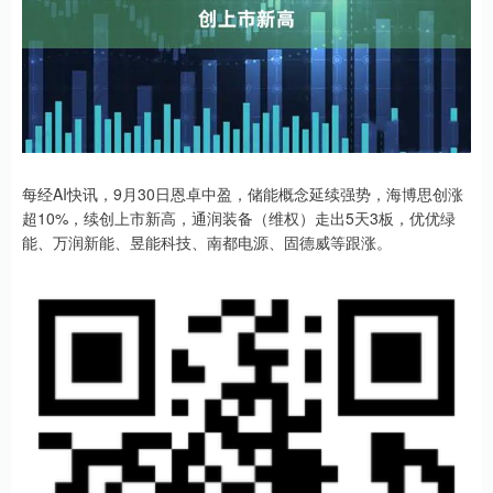
每经AI快讯，9月30日恩卓中盈，储能概念延续强势，海博思创涨
超10%，续创上市新高，通润装备（维权）走出5天3板，优优绿
能、万润新能、昱能科技、南都电源、固德威等跟涨。