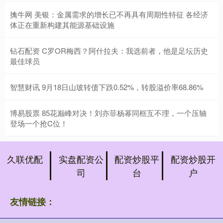
擒牛网 美银：金属需求的增长已不再具有周期性特征 各经济
体正在重新构建其能源基础设施
钻石配资 C罗OR梅西？阿什拉夫：我选前者，他是足坛历史
最佳球员
智慧财讯 9月18日山玻转债下跌0.52%，转股溢价率68.86%
博易股票 85花巅峰对决！刘亦菲杨幂同框互不理，一个压轴
登场一个抢C位！
久联优配
实盘配资公
配资炒股平
配资炒股开
司
台
户
友情链接：