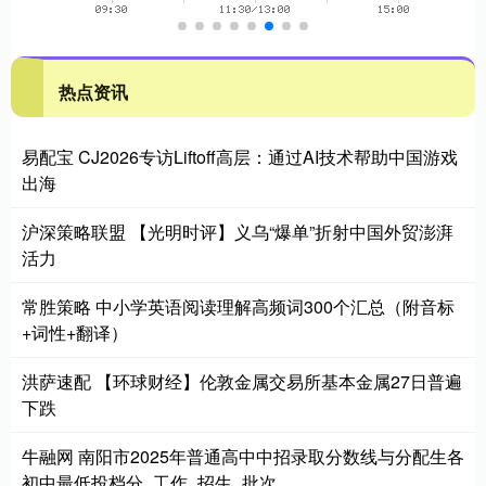
热点资讯
易配宝 CJ2026专访Liftoff高层：通过AI技术帮助中国游戏
出海
沪深策略联盟 【光明时评】义乌“爆单”折射中国外贸澎湃
活力
常胜策略 中小学英语阅读理解高频词300个汇总（附音标
+词性+翻译）
洪萨速配 【环球财经】伦敦金属交易所基本金属27日普遍
下跌
牛融网 南阳市2025年普通高中中招录取分数线与分配生各
初中最低投档分_工作_招生_批次