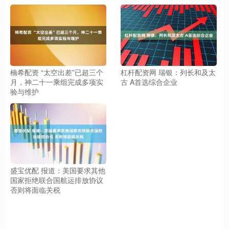
楠希配资 “太空出差”已超三个
杠杆配资网 瑞银：列长和及太
月，神二十一乘组完成多项实
古 A首选综合企业
验与维护
盛宝优配 报道：美国要求其他
国家拒绝联合国航运排放协议
否则将面临关税