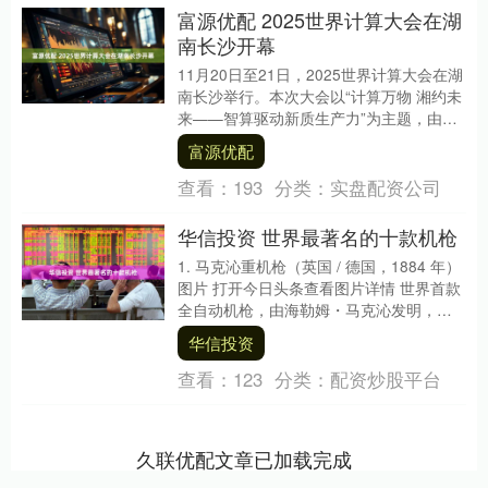
富源优配 2025世界计算大会在湖
南长沙开幕
11月20日至21日，2025世界计算大会在湖
南长沙举行。本次大会以“计算万物 湘约未
来——智算驱动新质生产力”为主题，由湖
南省人民政府主办。 上证报中国证券网....
富源优配
查看：
193
分类：
实盘配资公司
华信投资 世界最著名的十款机枪
1. 马克沁重机枪（英国 / 德国，1884 年）
图片 打开今日头条查看图片详情 世界首款
全自动机枪，由海勒姆・马克沁发明，采
用枪管短后坐原理、水冷设计，彻底....
华信投资
查看：
123
分类：
配资炒股平台
久联优配文章已加载完成