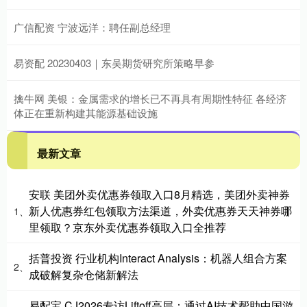
广信配资 宁波远洋：聘任副总经理
易资配 20230403｜东吴期货研究所策略早参
擒牛网 美银：金属需求的增长已不再具有周期性特征 各经济
体正在重新构建其能源基础设施
最新文章
安联 美团外卖优惠券领取入口8月精选，美团外卖神券
新人优惠券红包领取方法渠道，外卖优惠券天天神券哪
1、
里领取？京东外卖优惠券领取入口全推荐
括普投资 行业机构Interact Analysis：机器人组合方案
2、
成破解复杂仓储新解法
易配宝 CJ2026专访Liftoff高层：通过AI技术帮助中国游