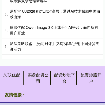
成破解复杂仓储新解法
易配宝 CJ2026专访Liftoff高层：通过AI技术帮助中国游
3、
戏出海
盛鹏优配 Qwen-Image-3.0上线千问AI平台，面向所有
4、
用户开放
沪深策略联盟 【光明时评】义乌“爆单”折射中国外贸澎
5、
湃活力
久联优配
实盘配资公
配资炒股平
配资炒股开
司
台
户
友情链接：