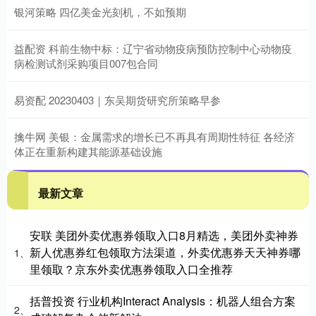
银河策略 四亿美金光刻机，不如预期
益配资 科前生物中标：辽宁省动物疫病预防控制中心动物疫
病检测试剂采购项目007包合同
易资配 20230403｜东吴期货研究所策略早参
擒牛网 美银：金属需求的增长已不再具有周期性特征 各经济
体正在重新构建其能源基础设施
最新文章
安联 美团外卖优惠券领取入口8月精选，美团外卖神券
新人优惠券红包领取方法渠道，外卖优惠券天天神券哪
1、
里领取？京东外卖优惠券领取入口全推荐
括普投资 行业机构Interact Analysis：机器人组合方案
2、