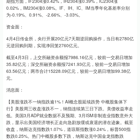
期指方面，IF2304涨0.42%，IH2304涨0.39%，IC2304涨
0.02%，IM2304涨0.08%。IF、IH、IC、IM当季年化基差率分别
为-0.19%、0.91%、-2.66%、-3.03%。
资金面：
4月4日传金所，央行开展20亿元7天期逆回购操作，当日有2780亿
元逆回购到期，实现净回笼2760亿元。
截至4月3日，上交所融资余额报7986.16亿元，较前一交易日增加
35.82亿元；深交所融资余额报7241.93亿元，较前一交易日增加
63.56亿元；两市合计15228.09亿元，较前一交易日增加99.38亿
元。
消息面：
【美股涨跌不一纳指跌逾1%！AI概念股延续跌势 中概股集体下
行】美股周三收盘涨跌不一，纳指连续第三日下跌。美债收益率走
低。美国3月ADP就业数据不及预期、3月ISM非制造业指数意外大
跌，显示出美国经济增长正走向急剧放缓或衰退的潜在迹象。截至
收盘，纳斯达克指数跌1.07%，道琼斯指数涨0.24%，标普500指
数跌0.25%。热门中概股多数下跌，纳斯达克中国金龙指数跌