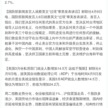
2.7%。
【国防部新闻发言人就蔡英文“过境”窜美发表谈话】财联社4月6日
电，国防部新闻发言人6日就蔡英文“过境”窜美发表谈话。发言人
指出，我们坚决反对任何形式的美台官方往来，坚决反对台湾地区
领导人以任何名义、任何理由窜美，坚决反对美方违反一个中国原
则和中美三个联合公报规定，同民进党当局进行任何形式的接触。
我们敦促美方信守在台湾问题上向中方作出的严肃政治承诺，停止
粗暴干涉中国内政，停止美台官方往来和升级美台实质关系，停止
虚化、掏空一个中国原则。中国人民解放军坚守职责使命，时刻保
持高度戒备，坚决捍卫国家主权和领土完整，坚决维护台海和平稳
定。
【美国3月份私营部门就业人数增加14.5万 远低于预期】财联社4
月5日电，据美国自动数据处理公司（ADP）于当地时间4月5日发
布的月度全美就业报告显示，美国3月ADP就业人数增加14.5万，
预估为增加21万，前值为增加24.2万。
周二指数走势分化，创业板指跌近1%，沪指震荡走高，个股跌多
涨少。美国劳动力市场出现降温迹象，经济衰退预期增强。国内经
济延续弱复苏走势，指数层面有望延续震荡偏强走势，结构性行情