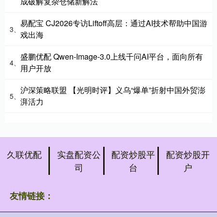
成破解复杂仓储新解法
易配宝 CJ2026专访Liftoff高层：通过AI技术帮助中国游
3、
戏出海
盛鹏优配 Qwen-Image-3.0上线千问AI平台，面向所有
4、
用户开放
沪深策略联盟 【光明时评】义乌“爆单”折射中国外贸澎
5、
湃活力
久联优配
实盘配资公
配资炒股平
配资炒股开
司
台
户
友情链接：