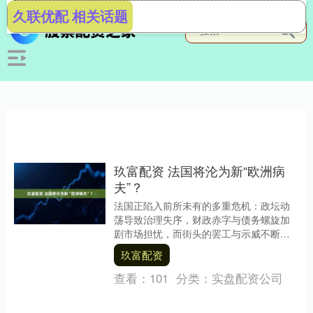
久联优配 相关话题
玖富配资 法国将沦为新“欧洲病
夫”？
法国正陷入前所未有的多重危机：政坛动
荡导致治理失序，财政赤字与债务螺旋加
剧市场担忧，而街头的罢工与示威不断升
级玖富配资，工会与社会党重返舞台中
玖富配资
央。 不到两年时间....
查看：
101
分类：
实盘配资公司