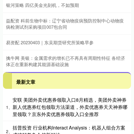
银河策略 四亿美金光刻机，不如预期
益配资 科前生物中标：辽宁省动物疫病预防控制中心动物疫
病检测试剂采购项目007包合同
易资配 20230403｜东吴期货研究所策略早参
擒牛网 美银：金属需求的增长已不再具有周期性特征 各经济
体正在重新构建其能源基础设施
最新文章
安联 美团外卖优惠券领取入口8月精选，美团外卖神券
新人优惠券红包领取方法渠道，外卖优惠券天天神券哪
1、
里领取？京东外卖优惠券领取入口全推荐
括普投资 行业机构Interact Analysis：机器人组合方案
2、