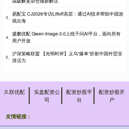
成破解复杂仓储新解法
易配宝 CJ2026专访Liftoff高层：通过AI技术帮助中国游
3、
戏出海
盛鹏优配 Qwen-Image-3.0上线千问AI平台，面向所有
4、
用户开放
沪深策略联盟 【光明时评】义乌“爆单”折射中国外贸澎
5、
湃活力
久联优配
实盘配资公
配资炒股平
配资炒股开
司
台
户
友情链接：