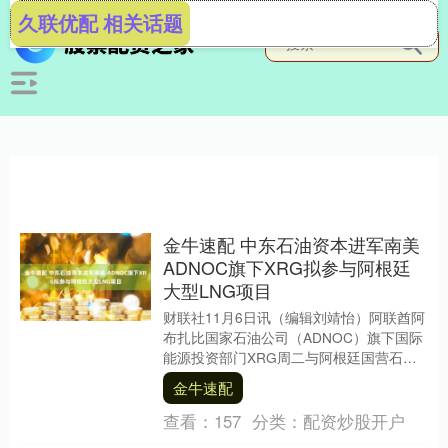
久联优配 相关话题
金牛速配 中东石油资本进军南美
ADNOC旗下XRG拟参与阿根廷
大型LNG项目
财联社11月6日讯（编辑刘靖怡）阿联酋阿
布扎比国家石油公司（ADNOC）旗下国际
能源投资部门XRG周二与阿根廷国营石油
钻探公司YPF及意大利国有能源巨头埃尼集
金牛速配
团....
查看：
157
分类：
配资炒股开户