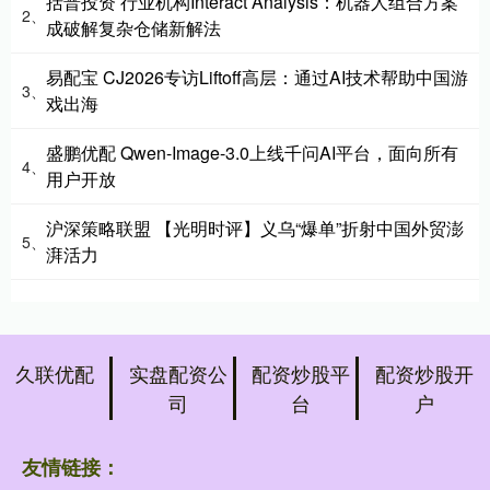
括普投资 行业机构Interact Analysis：机器人组合方案
2、
成破解复杂仓储新解法
易配宝 CJ2026专访Liftoff高层：通过AI技术帮助中国游
3、
戏出海
盛鹏优配 Qwen-Image-3.0上线千问AI平台，面向所有
4、
用户开放
沪深策略联盟 【光明时评】义乌“爆单”折射中国外贸澎
5、
湃活力
久联优配
实盘配资公
配资炒股平
配资炒股开
司
台
户
友情链接：