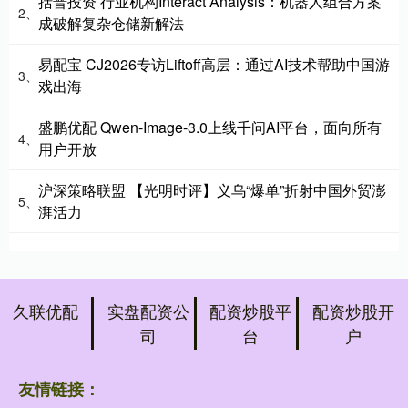
括普投资 行业机构Interact Analysis：机器人组合方案
2、
成破解复杂仓储新解法
易配宝 CJ2026专访Liftoff高层：通过AI技术帮助中国游
3、
戏出海
盛鹏优配 Qwen-Image-3.0上线千问AI平台，面向所有
4、
用户开放
沪深策略联盟 【光明时评】义乌“爆单”折射中国外贸澎
5、
湃活力
久联优配
实盘配资公
配资炒股平
配资炒股开
司
台
户
友情链接：